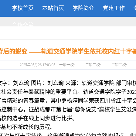
学校首页
本站首页
学院简介
党建工作
合作交流
背后的蜕变 ——轨道交通学院学生依托校内红十字
2025年05月26 17:03:05
一审一校:
二审二校:
三审三校:
字：刘厶瑜 图片：刘厶瑜 来源：轨道交通学院 部门审
会责任与奉献精神的重要平台。轨道交通学院学子202
着精彩的青春篇章，其中罗杨婷同学荣获四川省红十字会
控制中心，征战成都市第七届“蓉你说艾”高校学生艾滋
高校的选手在线上同步进行比拼。
基地不断成长的历程。